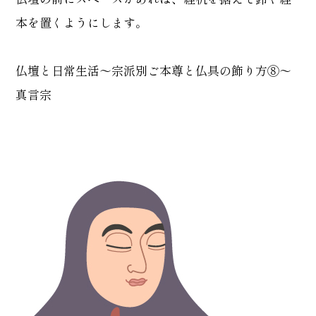
本を置くようにします。
仏壇と日常生活～宗派別ご本尊と仏具の飾り方⑧～
真言宗