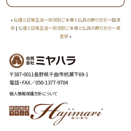
«
仏壇と日常生活～宗派別ご本尊と仏具の飾り方⑥～臨済
宗
|
仏壇と日常生活～宗派別ご本尊と仏具の飾り方⑧～真
言宗
»
〒387-0011長野県千曲市杭瀬下69-1
電話・FAX／
050-1377-9704
個人情報保護方針について